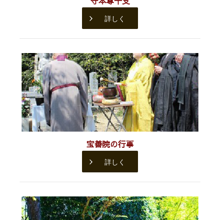
守本尊干支
詳しく
宝善院の行事
詳しく