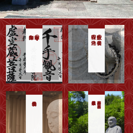
守本尊の
珠石の浄化
数珠の供養
樹木葬 合同墓