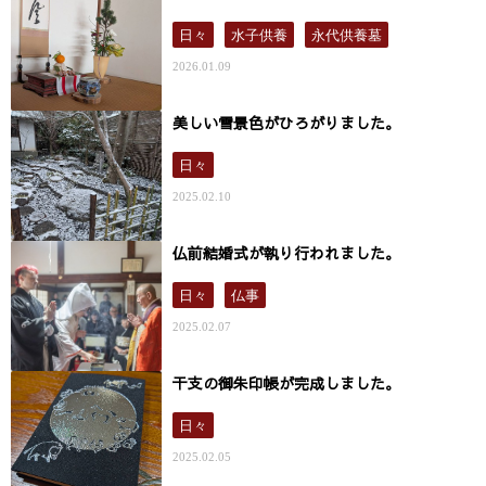
日々
水子供養
永代供養墓
2026.01.09
美しい雪景色がひろがりました。
日々
2025.02.10
仏前結婚式が執り行われました。
日々
仏事
2025.02.07
干支の御朱印帳が完成しました。
日々
2025.02.05