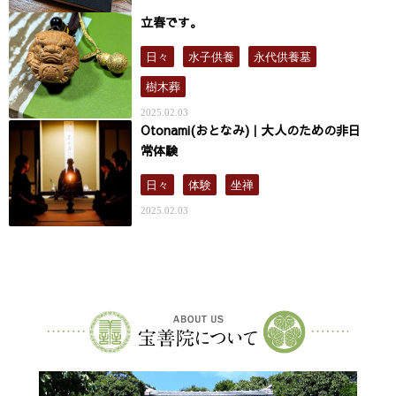
立春です。
日々
水子供養
永代供養墓
樹木葬
2025.02.03
Otonami(おとなみ)｜大人のための非日
常体験
日々
体験
坐禅
2025.02.03