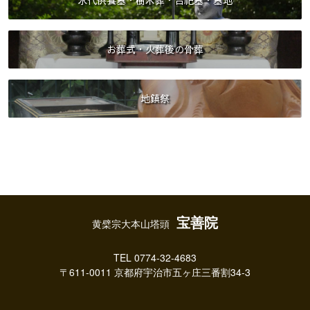
永代供養墓・樹木葬・合祀墓・墓地
お葬式・火葬後の骨葬
地鎮祭
宝善院
黄檗宗大本山塔頭
TEL 0774-32-4683
〒611-0011 京都府宇治市五ヶ庄三番割34-3