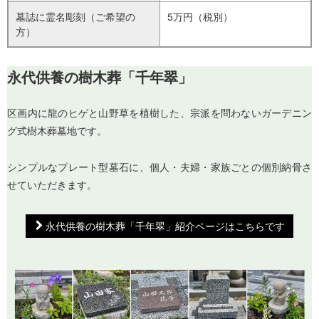
墓誌に霊名彫刻（ご希望の
5万円（税別）
方）
永代供養の樹木葬「千年翠」
区画内に龍のヒゲと山野草を植樹した、宗派を問わないガーデニン
グ式樹木葬墓地です。
シンプルなプレート型墓石に、個人・夫婦・家族ごとの個別納骨さ
せていただきます。
永代供養の樹木葬「千年翠」紹介ページはこちらです