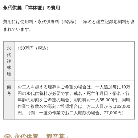
永代供養 「禅林壇」の費用
費用には使用料・永代供養料（2名様）・家名と建立記録彫刻料が含
まれています。
永
130万円
（税込）
代
禅
林
壇
備
お二人を越える埋葬をご希望の場合は、一人追加毎に10万
考
円の永代供養料が必要です。
戒名・死亡年月日・俗名・行
年齢の彫刻をご希望の場合、彫刻料お一人55,000円。
同時
作業で複数名の彫刻ご希望場合は、お二人目からは22,000
円。
（例：一度の作業でお二人彫刻の場合、77,000円）
永代供養 「観音墓」