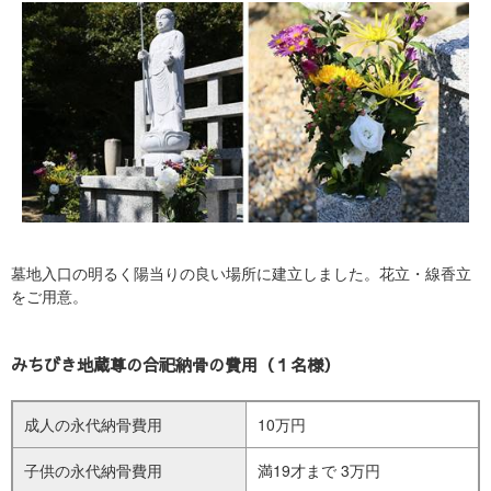
墓地入口の明るく陽当りの良い場所に建立しました。花立・線香立
をご用意。
みちびき地蔵尊の合祀納骨の費用（１名様）
成人の永代納骨費用
10万円
子供の永代納骨費用
満19才まで 3万円