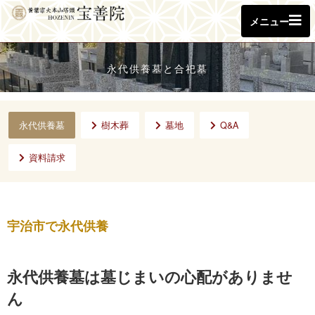
メニュー
永代供養墓と合祀墓
永代供養墓
樹木葬
墓地
Q&A
資料請求
宇治市で永代供養
永代供養墓は墓じまいの心配がありませ
ん