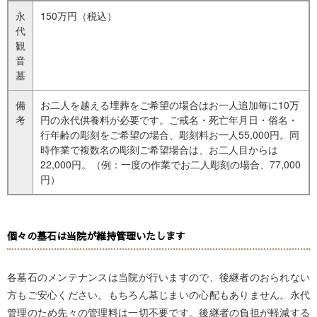
永
150万円
（税込）
代
観
音
墓
備
お二人を越える埋葬をご希望の場合はお一人追加毎に10万
考
円の永代供養料が必要です。
ご戒名・死亡年月日・俗名・
行年齢の彫刻をご希望の場合、彫刻料お一人55,000円。
同
時作業で複数名の彫刻ご希望場合は、お二人目からは
22,000円。
（例：一度の作業でお二人彫刻の場合、77,000
円）
個々の墓石は当院が維持管理いたします
各墓石のメンテナンスは当院が行いますので、後継者のおられない
方もご安心ください。もちろん墓じまいの心配もありません。永代
管理のため先々の管理料は一切不要です。後継者の負担が軽減する