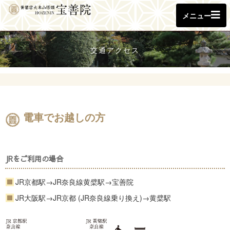
メニュー
交通アクセス
電車でお越しの方
JRをご利用の場合
JR京都駅→JR奈良線黄檗駅→宝善院
JR大阪駅→JR京都 (JR奈良線乗り換え)→黄檗駅