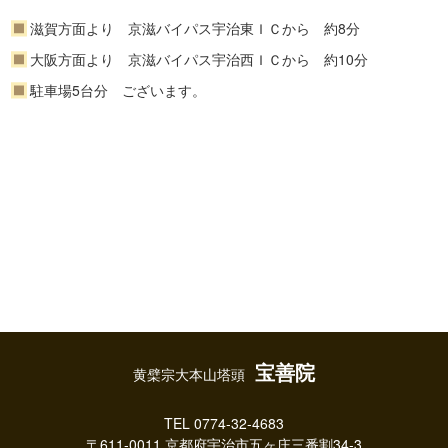
滋賀方面より 京滋バイパス宇治東ＩＣから 約8分
大阪方面より 京滋バイパス宇治西ＩＣから 約10分
駐車場5台分 ございます。
宝善院
黄檗宗大本山塔頭
TEL 0774-32-4683
〒611-0011 京都府宇治市五ヶ庄三番割34-3