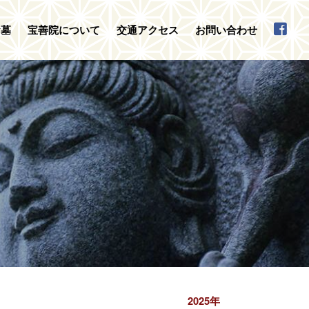
お墓
宝善院について
交通アクセス
お問い合わせ
2025年