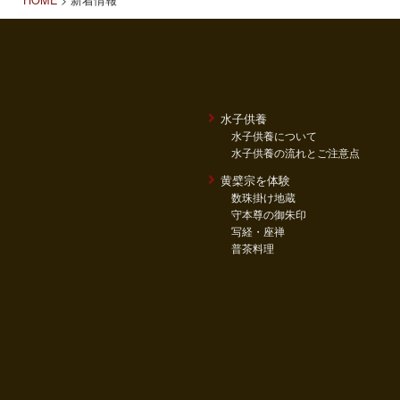
水子供養
水子供養について
水子供養の流れとご注意点
黄檗宗を体験
数珠掛け地蔵
守本尊の御朱印
写経・座禅
普茶料理