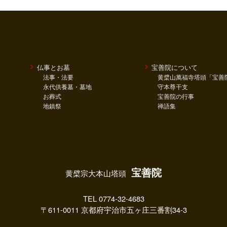
仏事とお墓
宝善院について
法事・法要
黄檗山萬福寺塔頭「宝善
永代供養墓・墓地
守本尊干支
お葬式
宝善院の行事
地鎮祭
禅語集
宝善院
黄檗宗大本山塔頭
TEL 0774-32-4683
〒611-0011 京都府宇治市五ヶ庄三番割34-3