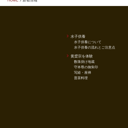
水子供養
水子供養について
水子供養の流れとご注意点
黄檗宗を体験
数珠掛け地蔵
守本尊の御朱印
写経・座禅
普茶料理