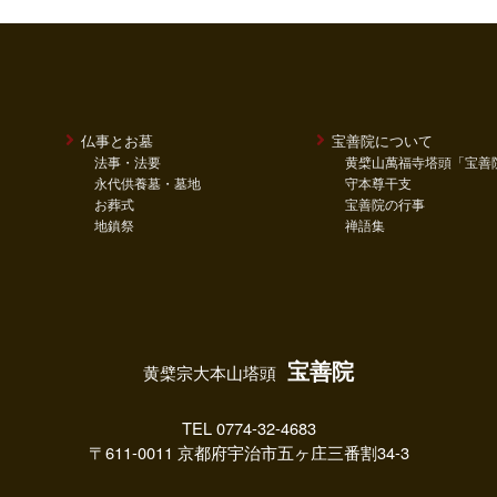
仏事とお墓
宝善院について
法事・法要
黄檗山萬福寺塔頭「宝善
永代供養墓・墓地
守本尊干支
お葬式
宝善院の行事
地鎮祭
禅語集
宝善院
黄檗宗大本山塔頭
TEL 0774-32-4683
〒611-0011 京都府宇治市五ヶ庄三番割34-3