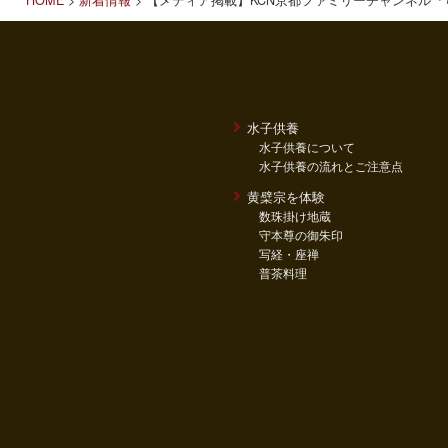
水子供養
水子供養について
水子供養の流れとご注意点
黄檗宗を体験
数珠掛け地蔵
守本尊の御朱印
写経・座禅
普茶料理