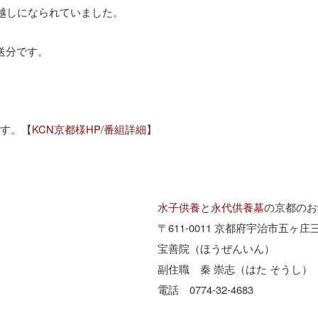
越しになられていました。
送分です。
ます。【
KCN京都様HP/番組詳細
】
水子供養
と
永代供養墓
の京都のお
〒611-0011 京都府宇治市五ヶ庄三
宝善院（ほうぜんいん）
副住職 秦 崇志（はた そうし）
電話 0774-32-4683