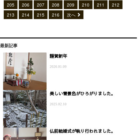
205
206
207
208
209
210
211
212
213
214
215
216
次へ
最新記事
謹賀新年
2026.01.09
美しい雪景色がひろがりました。
2025.02.10
仏前結婚式が執り行われました。