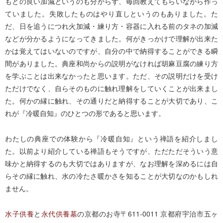
もとの良い加減というのも分からず、毎回教えてもらいながら作っ
ていました。失敗したものはやり直しというのもありました。た
だ、日を追うにつれ火加減・練り方・容器に入れる前のタネの加減
などが分かるようになってきました。何がきっかけで理解が出来た
かは覚えてはいないのですが、自分の中で納得することができる瞬
間がありました。典座和尚からの説明がなければ胡麻豆腐の練り方
を学ぶことは出来なかったと思います。ただ、その説明だけを受け
ただけでなく、自らそのものに触れ理解をしていくことが出来まし
た。何かの縁に触れ、その通りだと納得することが大切であり、こ
れが『冷暖自知』のひとつの形であると思います。
わたしの典座での体験から『冷暖自知』という禅語を紹介しまし
た。以前より紹介している禅語もそうですが、ただただそういう意
味かと納得するのも大切ではありますが、なお理解を深めるには自
らその縁に触れ、水の冷たさ暖かさを知ることが大切なのかもしれ
ません。
水子供養
と
永代供養墓
の京都のお寺
〒611-0011 京都府宇治市五ヶ