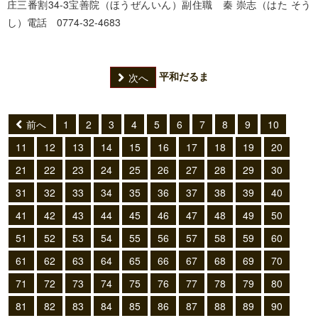
庄三番割34-3
宝善院（ほうぜんいん）
副住職 秦 崇志（はた そう
し）
電話 0774-32-4683
平和だるま
次へ
前へ
1
2
3
4
5
6
7
8
9
10
11
12
13
14
15
16
17
18
19
20
21
22
23
24
25
26
27
28
29
30
31
32
33
34
35
36
37
38
39
40
41
42
43
44
45
46
47
48
49
50
51
52
53
54
55
56
57
58
59
60
61
62
63
64
65
66
67
68
69
70
71
72
73
74
75
76
77
78
79
80
81
82
83
84
85
86
87
88
89
90