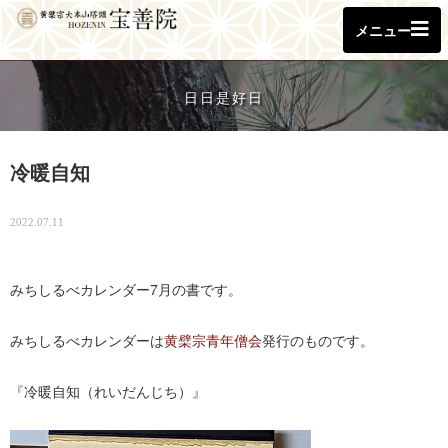
メニュー
日日是好日
冷暖自知
2022.07.11
みちしるべカレンダー7月の書です。
みちしるべカレンダーは
黄檗宗青年僧会
発行のものです。
『冷暖自知（れいだんじち）』