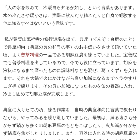
「人の水を飲みて、冷暖自ら知るが如し」という言葉があります。
水の冷たさや暖かさは、実際に飲んだり触れたりと自身で経験する
他に知るすべはないという意味です。
私が黄檗山萬福寺の修行道場を出て、典座（てんぞ：台所のこと）
で典座和尚（典座の長の和尚の事）のお手伝いをさせて頂いていた
頃、よく
普茶料理
の一品である胡麻豆腐を練っていました。宝善院
でも普茶料理を出しているので、今でも役に立っています。胡麻を
液状になるまで磨ったものに調味料などを混ぜ、葛（くず）を入れ
ます。それを大鍋で火にかけながら良い加減になるまでヘラやすり
こぎ棒で練ります。その良い加減になったものを缶の容器に入れ、
冷まし固めて胡麻豆腐が完成します。
典座に入りたての頃、練る作業を、当時の典座和尚に言葉で教わり
ながら、やってみるを繰り返していました。最初は、練る速さも分
からず鍋から多くの胡麻豆腐のもとをこぼしたり、火加減が分から
ず鍋底を焦がしたりしました。また、容器に入れる時の胡麻豆腐の