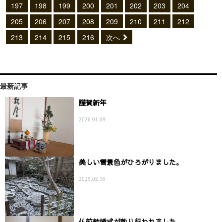
197
198
199
200
201
202
203
204
205
206
207
208
209
210
211
212
213
214
215
216
次へ
最新記事
謹賀新年
2026.01.09
美しい雪景色がひろがりました。
2025.02.10
仏前結婚式が執り行われました。