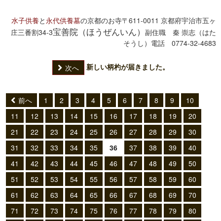
水子供養
と
永代供養墓
の京都のお寺
〒611-0011 京都府宇治市五ヶ
宝善院（ほうぜんいん）
庄三番割34-3
副住職 秦 崇志（はた
そうし）
電話 0774-32-4683
新しい柄杓が届きました。
次へ
前へ
1
2
3
4
5
6
7
8
9
10
11
12
13
14
15
16
17
18
19
20
21
22
23
24
25
26
27
28
29
30
31
32
33
34
35
36
37
38
39
40
41
42
43
44
45
46
47
48
49
50
51
52
53
54
55
56
57
58
59
60
61
62
63
64
65
66
67
68
69
70
71
72
73
74
75
76
77
78
79
80