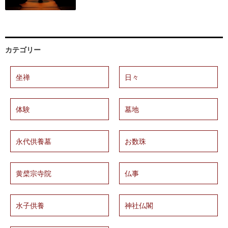
カテゴリー
坐禅
日々
体験
墓地
永代供養墓
お数珠
黄檗宗寺院
仏事
水子供養
神社仏閣