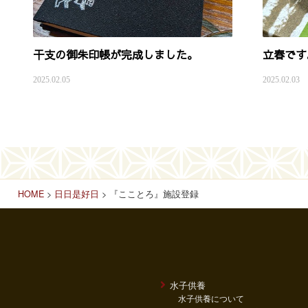
干支の御朱印帳が完成しました。
立春です
2025.02.05
2025.02.03
HOME
>
日日是好日
> 『こことろ』施設登録
水子供養
水子供養について