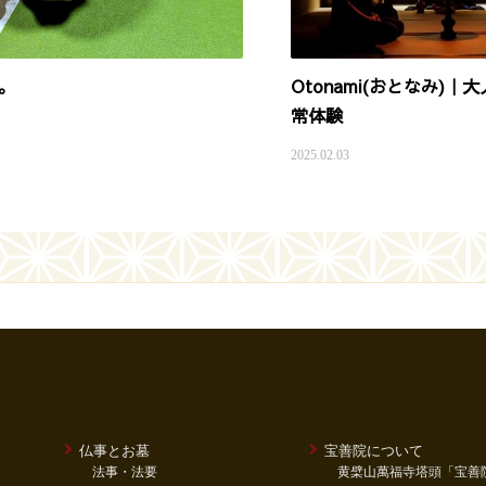
。
Otonami(おとなみ)
常体験
2025.02.03
仏事とお墓
宝善院について
法事・法要
黄檗山萬福寺塔頭「宝善