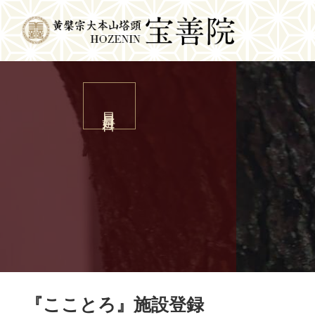
日日是好日
『こことろ』施設登録