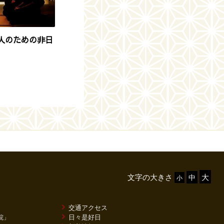
｜大人のための非日
文字の大きさ
交通アクセス
日々是好日
院」