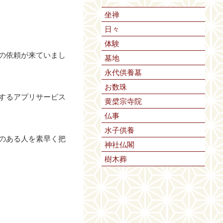
坐禅
日々
体験
の依頼が来ていまし
墓地
永代供養墓
お数珠
するアプリサービス
黄檗宗寺院
仏事
水子供養
のある人を素早く把
神社仏閣
樹木葬