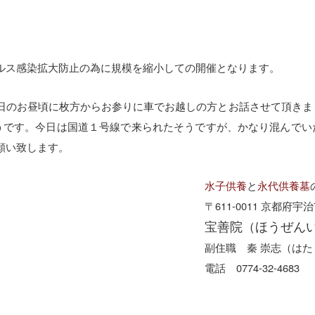
ルス感染拡大防止の為に規模を縮小しての開催となります。
日のお昼頃に枚方からお参りに車でお越しの方とお話させて頂きま
うです。今日は国道１号線で来られたそうですが、かなり混んでい
願い致します。
水子供養
と
永代供養墓
〒611-0011 京都府宇
宝善院（ほうぜん
副住職 秦 崇志（はた
電話 0774-32-4683