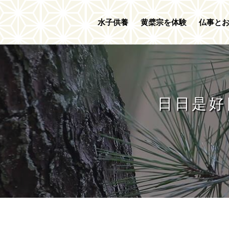
水子供養
黄檗宗を体験
仏事と
日日是好